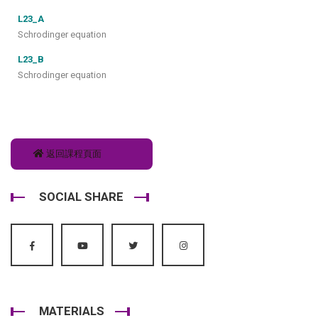
L23_A
Schrodinger equation
L23_B
Schrodinger equation
返回課程頁面
SOCIAL SHARE
MATERIALS