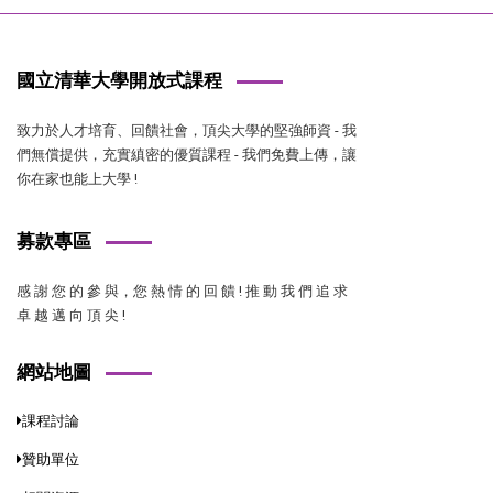
國立清華大學開放式課程
致力於人才培育、回饋社會，頂尖大學的堅強師資 - 我
們無償提供，充實縝密的優質課程 - 我們免費上傳，讓
你在家也能上大學 !
募款專區
感 謝 您 的 參 與，您 熱 情 的 回 饋 ! 推 動 我 們 追 求
卓 越 邁 向 頂 尖 !
網站地圖
課程討論
贊助單位