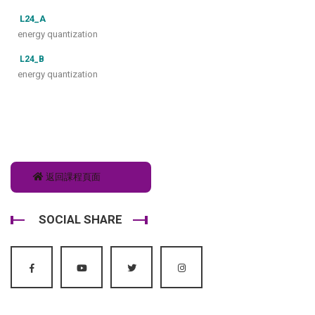
L24_A
energy quantization
L24_B
energy quantization
返回課程頁面
SOCIAL SHARE