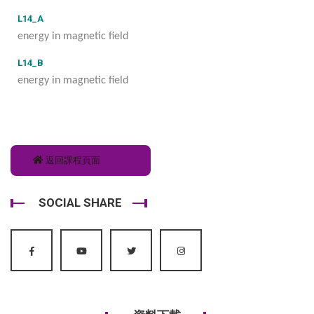
L14_A
energy in magnetic field
L14_B
energy in magnetic field
返回課程頁面
SOCIAL SHARE