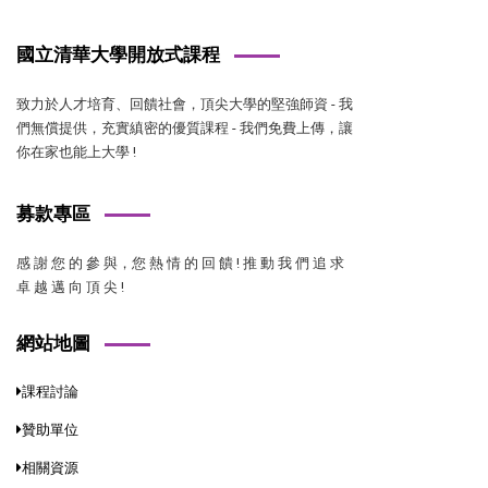
國立清華大學開放式課程
致力於人才培育、回饋社會，頂尖大學的堅強師資 - 我
們無償提供，充實縝密的優質課程 - 我們免費上傳，讓
你在家也能上大學 !
募款專區
感 謝 您 的 參 與，您 熱 情 的 回 饋 ! 推 動 我 們 追 求
卓 越 邁 向 頂 尖 !
網站地圖
課程討論
贊助單位
相關資源