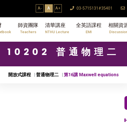
A-
A
A+
03-5715131#35401
材
師資團隊
清華講座
全英語課程
相關資
xtbook
Teachers
NTHU Lecture
EMI
Discussio
10202 普通物理二
開放式課程
普通物理二
第16講 Maxwell equations