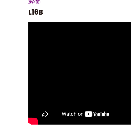
第2節
L16B