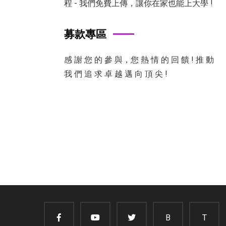
程 - 我們免費上傳，讓你在家也能上大學 !
募款專區
感 謝 您 的 參 與，您 熱 情 的 回 饋 ! 推 動
我 們 追 求 卓 越 邁 向 頂 尖 !
B
T