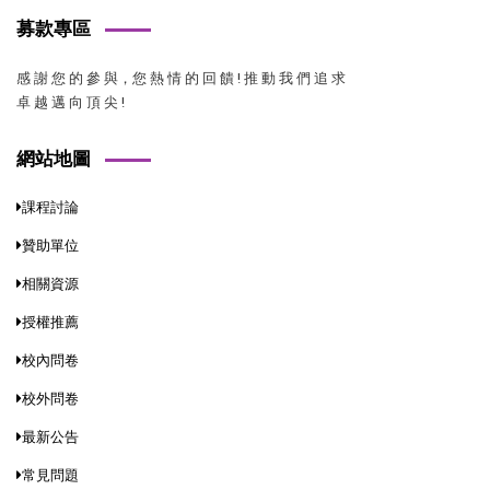
募款專區
感 謝 您 的 參 與，您 熱 情 的 回 饋 ! 推 動 我 們 追 求
卓 越 邁 向 頂 尖 !
網站地圖
課程討論
贊助單位
相關資源
授權推薦
校內問卷
校外問卷
最新公告
常見問題