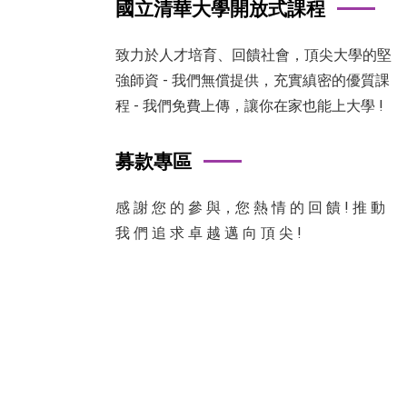
國立清華大學開放式課程
致力於人才培育、回饋社會，頂尖大學的堅
強師資 - 我們無償提供，充實縝密的優質課
程 - 我們免費上傳，讓你在家也能上大學 !
募款專區
感 謝 您 的 參 與，您 熱 情 的 回 饋 ! 推 動
我 們 追 求 卓 越 邁 向 頂 尖 !