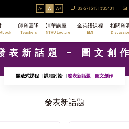
A-
A
A+
03-5715131#35401
材
師資團隊
清華講座
全英語課程
相關資
xtbook
Teachers
NTHU Lecture
EMI
Discussio
發表新話題 - 圖文創
開放式課程
課程討論
發表新話題 - 圖文創作
發表新話題