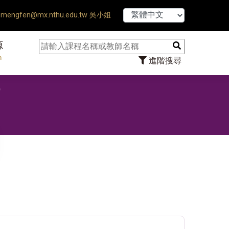
【7/31】11
mengfen@mx.nthu.edu.tw 吳小姐
源
n
進階搜尋
作