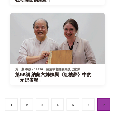
黃一農 教授 / 11420一個清華老師的最後七堂課
第5B講 納蘭六姊妹與《紅樓夢》中的
「元妃省親」
1
2
3
4
5
6
7