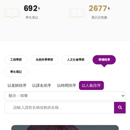
6
9
2
2
6
7
7
k
k
學生筆記
累計訪客數
工程學群
自然科學學群
人文社會學群
專欄報導
學生筆記
以老師排序
以課名排序
以時間排序
以人氣排序