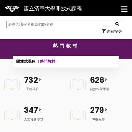
【7/
國立清華大學開放式課程
進階搜尋
熱門教材
開放式課程
熱門教材
7
3
2
6
2
6
k
k
工程學群
自然科學學群
3
4
7
2
7
9
k
k
人文社會學群
專欄報導