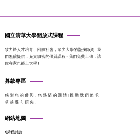
國立清華大學開放式課程
致力於人才培育、回饋社會，頂尖大學的堅強師資 - 我
們無償提供，充實縝密的優質課程 - 我們免費上傳，讓
你在家也能上大學 !
募款專區
感 謝 您 的 參 與，您 熱 情 的 回 饋 ! 推 動 我 們 追 求
卓 越 邁 向 頂 尖 !
網站地圖
課程討論