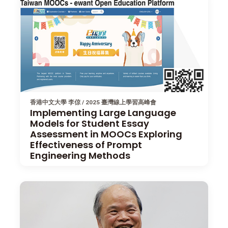
香港中文大學 李倞 / 2025 臺灣線上學習高峰會
Implementing Large Language
Models for Student Essay
Assessment in MOOCs Exploring
Effectiveness of Prompt
Engineering Methods