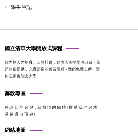
學生筆記
國立清華大學開放式課程
致力於人才培育、回饋社會，頂尖大學的堅強師資 - 我
們無償提供，充實縝密的優質課程 - 我們免費上傳，讓
你在家也能上大學 !
募款專區
感 謝 您 的 參 與，您 熱 情 的 回 饋 ! 推 動 我 們 追 求
卓 越 邁 向 頂 尖 !
網站地圖