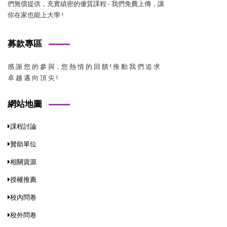
們無償提供，充實縝密的優質課程 - 我們免費上傳，讓
你在家也能上大學 !
募款專區
感 謝 您 的 參 與，您 熱 情 的 回 饋 ! 推 動 我 們 追 求
卓 越 邁 向 頂 尖 !
網站地圖
課程討論
贊助單位
相關資源
授權推薦
校內問卷
校外問卷