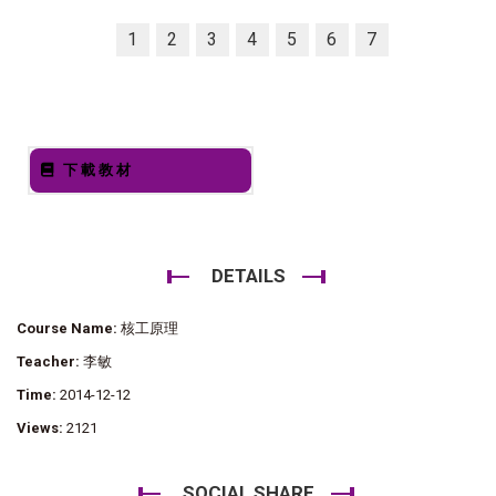
1
2
3
4
5
6
7
下載教材
DETAILS
Course Name:
核工原理
Teacher:
李敏
Time:
2014-12-12
Views:
2121
SOCIAL SHARE