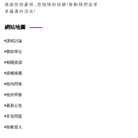
感 謝 您 的 參 與，您 熱 情 的 回 饋 ! 推 動 我 們 追 求
卓 越 邁 向 頂 尖 !
網站地圖
課程討論
贊助單位
相關資源
授權推薦
校內問卷
校外問卷
最新公告
常見問題
助教登入