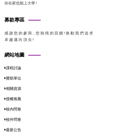
你在家也能上大學 !
募款專區
感 謝 您 的 參 與，您 熱 情 的 回 饋 ! 推 動 我 們 追 求
卓 越 邁 向 頂 尖 !
網站地圖
課程討論
贊助單位
相關資源
授權推薦
校內問卷
校外問卷
最新公告