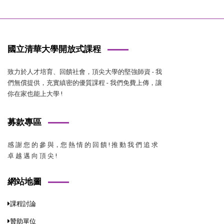
國立清華大學開放式課程
致力於人才培育、回饋社會，頂尖大學的堅強師資 - 我
們無償提供，充實縝密的優質課程 - 我們免費上傳，讓
你在家也能上大學 !
募款專區
感 謝 您 的 參 與，您 熱 情 的 回 饋 ! 推 動 我 們 追 求
卓 越 邁 向 頂 尖 !
網站地圖
課程討論
贊助單位