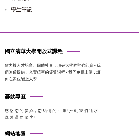
學生筆記
國立清華大學開放式課程
致力於人才培育、回饋社會，頂尖大學的堅強師資 - 我
們無償提供，充實縝密的優質課程 - 我們免費上傳，讓
你在家也能上大學 !
募款專區
感 謝 您 的 參 與，您 熱 情 的 回 饋 ! 推 動 我 們 追 求
卓 越 邁 向 頂 尖 !
網站地圖