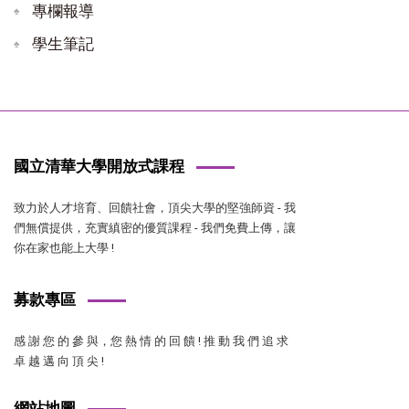
專欄報導
學生筆記
國立清華大學開放式課程
致力於人才培育、回饋社會，頂尖大學的堅強師資 - 我
們無償提供，充實縝密的優質課程 - 我們免費上傳，讓
你在家也能上大學 !
募款專區
感 謝 您 的 參 與，您 熱 情 的 回 饋 ! 推 動 我 們 追 求
卓 越 邁 向 頂 尖 !
網站地圖