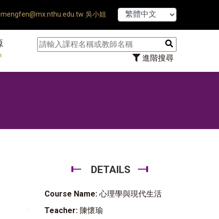
【7/31】11
mengfen@mx.nthu.edu.tw 吳小姐
源
n
進階搜尋
DETAILS
Course Name:
心理學與現代生活
Teacher:
陳懷瑜