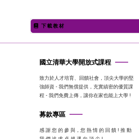
下載教材
國立清華大學開放式課程
致力於人才培育、回饋社會，頂尖大學的堅
強師資 - 我們無償提供，充實縝密的優質課
程 - 我們免費上傳，讓你在家也能上大學 !
募款專區
感 謝 您 的 參 與，您 熱 情 的 回 饋 ! 推 動
我 們 追 求 卓 越 邁 向 頂 尖 !