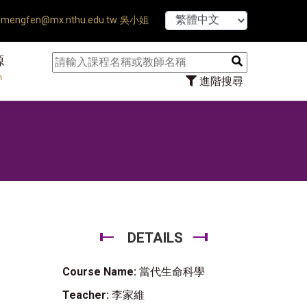
【7/31】114
mengfen@mx.nthu.edu.tw 吳小姐
源
n
進階搜尋
DETAILS
Course Name:
當代生命科學
Teacher:
李家維