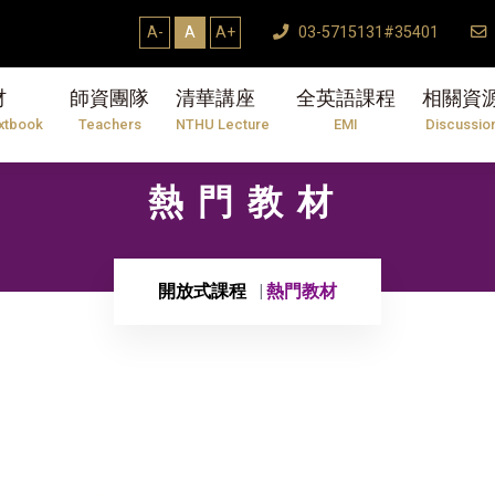
A-
A
A+
03-5715131#35401
材
師資團隊
清華講座
全英語課程
相關資
xtbook
Teachers
NTHU Lecture
EMI
Discussio
熱門教材
開放式課程
熱門教材