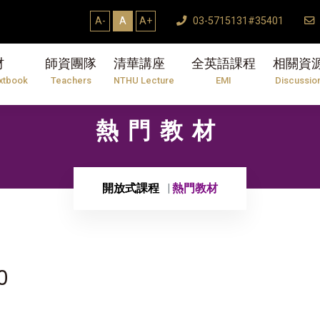
A-
A
A+
03-5715131#35401
材
師資團隊
清華講座
全英語課程
相關資
xtbook
Teachers
NTHU Lecture
EMI
Discussio
熱門教材
開放式課程
熱門教材
0