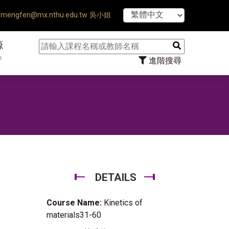
【7/31】114學年度第2學
mengfen@mx.nthu.edu.tw 吳小姐
源
n
進階搜尋
DETAILS
Course Name:
Kinetics of
materials31-60