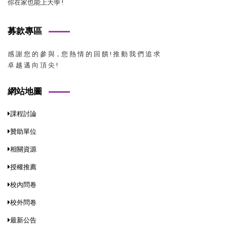
你在家也能上大學 !
募款專區
感 謝 您 的 參 與，您 熱 情 的 回 饋 ! 推 動 我 們 追 求
卓 越 邁 向 頂 尖 !
網站地圖
課程討論
贊助單位
相關資源
授權推薦
校內問卷
校外問卷
最新公告