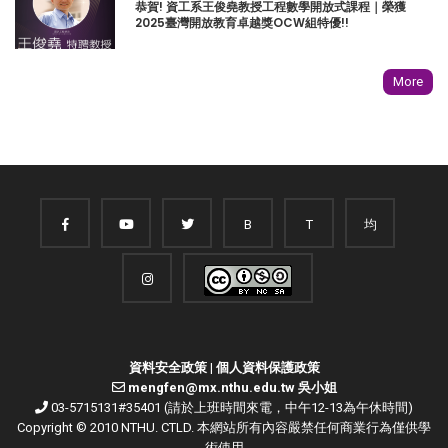
恭賀! 資工系王俊堯教授工程數學開放式課程｜榮獲
2025臺灣開放教育卓越獎OCW組特優!!
More
B
T
均
資料安全政策
|
個人資料保護政策
mengfen@mx.nthu.edu.tw 吳小姐
03-5715131#35401 (請於上班時間來電，中午12-13為午休時間)
Copyright © 2010 NTHU. CTLD. 本網站所有內容嚴禁任何商業行為僅供學
術使用