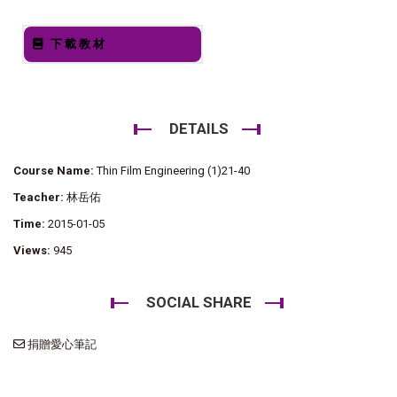
下載教材
DETAILS
Course Name:
Thin Film Engineering (1)21-40
Teacher:
林岳佑
Time:
2015-01-05
Views:
945
SOCIAL SHARE
捐贈愛心筆記