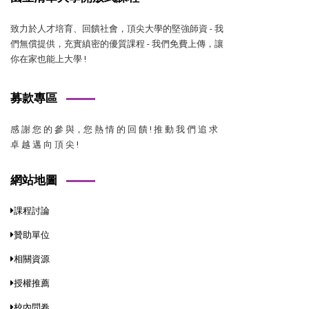
致力於人才培育、回饋社會，頂尖大學的堅強師資 - 我
們無償提供，充實縝密的優質課程 - 我們免費上傳，讓
你在家也能上大學 !
募款專區
感 謝 您 的 參 與，您 熱 情 的 回 饋 ! 推 動 我 們 追 求
卓 越 邁 向 頂 尖 !
網站地圖
課程討論
贊助單位
相關資源
授權推薦
校內問卷