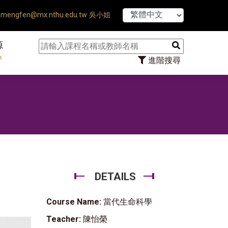
【7/31】114
mengfen@mx.nthu.edu.tw 吳小姐
源
n
進階搜尋
DETAILS
Course Name:
當代生命科學
Teacher:
陳怡榮