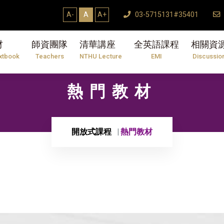
A-
A
A+
03-5715131#35401
材
師資團隊
清華講座
全英語課程
相關資
xtbook
Teachers
NTHU Lecture
EMI
Discussio
熱門教材
開放式課程
熱門教材