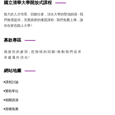
國立清華大學開放式課程
致力於人才培育、回饋社會，頂尖大學的堅強師資 - 我
們無償提供，充實縝密的優質課程 - 我們免費上傳，讓
你在家也能上大學 !
募款專區
感 謝 您 的 參 與，您 熱 情 的 回 饋 ! 推 動 我 們 追 求
卓 越 邁 向 頂 尖 !
網站地圖
課程討論
贊助單位
相關資源
授權推薦