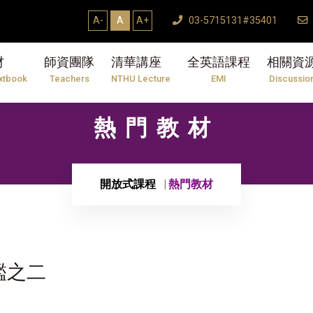
A-
A
A+
03-5715131#35401
材
師資團隊
清華講座
全英語課程
相關資
xtbook
Teachers
NTHU Lecture
EMI
Discussio
熱門教材
開放式課程
熱門教材
鑑之二