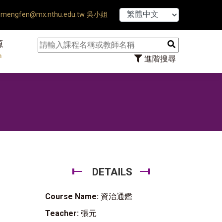
【7/31】1
mengfen@mx.nthu.edu.tw 吳小姐
源
n
進階搜尋
DETAILS
Course Name:
資治通鑑
Teacher:
張元