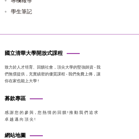
專欄報導
學生筆記
國立清華大學開放式課程
致力於人才培育、回饋社會，頂尖大學的堅強師資 - 我
們無償提供，充實縝密的優質課程 - 我們免費上傳，讓
你在家也能上大學 !
募款專區
感 謝 您 的 參 與，您 熱 情 的 回 饋 ! 推 動 我 們 追 求
卓 越 邁 向 頂 尖 !
網站地圖