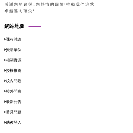
感 謝 您 的 參 與，您 熱 情 的 回 饋 ! 推 動 我 們 追 求
卓 越 邁 向 頂 尖 !
網站地圖
課程討論
贊助單位
相關資源
授權推薦
校內問卷
校外問卷
最新公告
常見問題
助教登入