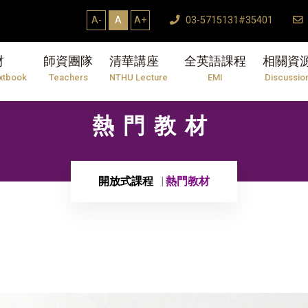
A-
A
A+
03-5715131#35401
材
師資團隊
清華講座
全英語課程
相關資
xtbook
Teachers
NTHU Lecture
EMI
Discussio
熱門教材
開放式課程
熱門教材