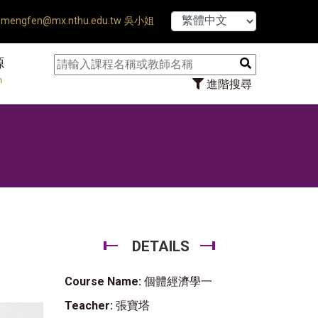
【7/31】114學年
mengfen@mx.nthu.edu.tw 吳小姐
源
n
進階搜尋
DETAILS
Course Name:
個體經濟學一
Teacher:
張寶塔