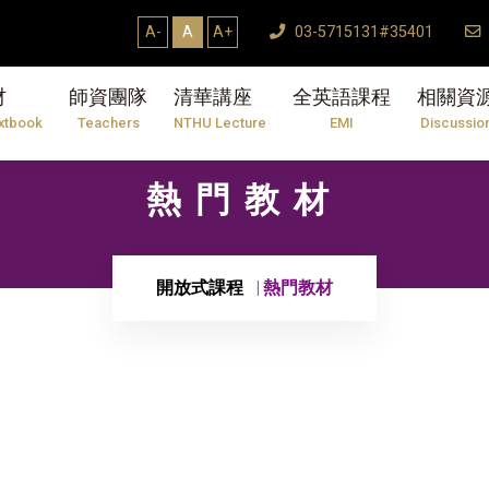
A-
A
A+
03-5715131#35401
材
師資團隊
清華講座
全英語課程
相關資
xtbook
Teachers
NTHU Lecture
EMI
Discussio
熱門教材
開放式課程
熱門教材