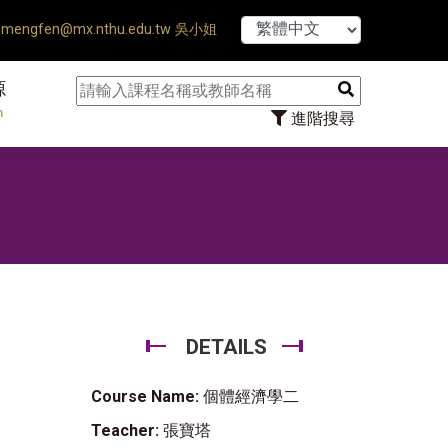
【7/31】11
mengfen@mx.nthu.edu.tw 吳小姐
源
n
進階搜尋
DETAILS
Course Name:
個體經濟學二
Teacher:
張寶塔