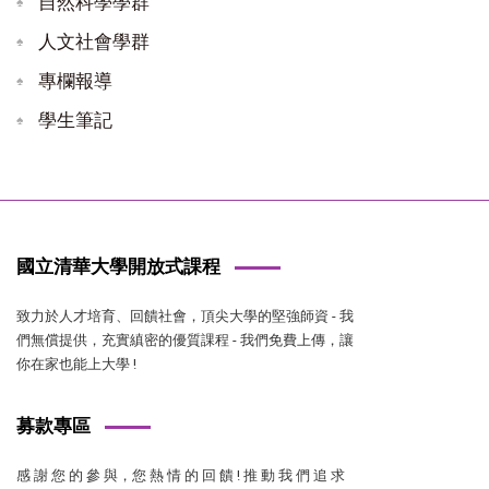
自然科學學群
人文社會學群
專欄報導
學生筆記
國立清華大學開放式課程
致力於人才培育、回饋社會，頂尖大學的堅強師資 - 我
們無償提供，充實縝密的優質課程 - 我們免費上傳，讓
你在家也能上大學 !
募款專區
感 謝 您 的 參 與，您 熱 情 的 回 饋 ! 推 動 我 們 追 求