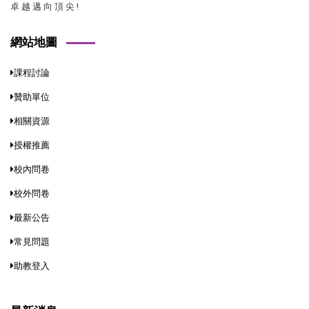
卓 越 邁 向 頂 尖 !
網站地圖
課程討論
贊助單位
相關資源
授權推薦
校內問卷
校外問卷
最新公告
常見問題
助教登入