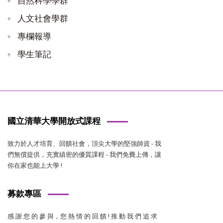
自然科學學群
人文社會學群
專欄報導
學生筆記
國立清華大學開放式課程
致力於人才培育、回饋社會，頂尖大學的堅強師資 - 我
們無償提供，充實縝密的優質課程 - 我們免費上傳，讓
你在家也能上大學 !
募款專區
感 謝 您 的 參 與，您 熱 情 的 回 饋 ! 推 動 我 們 追 求