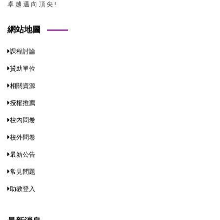
卓 越 邁 向 頂 尖 !
網站地圖
課程討論
贊助單位
相關資源
授權推薦
校內問卷
校外問卷
最新公告
常見問題
助教登入