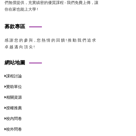
們無償提供，充實縝密的優質課程 - 我們免費上傳，讓
你在家也能上大學 !
募款專區
感 謝 您 的 參 與，您 熱 情 的 回 饋 ! 推 動 我 們 追 求
卓 越 邁 向 頂 尖 !
網站地圖
課程討論
贊助單位
相關資源
授權推薦
校內問卷
校外問卷