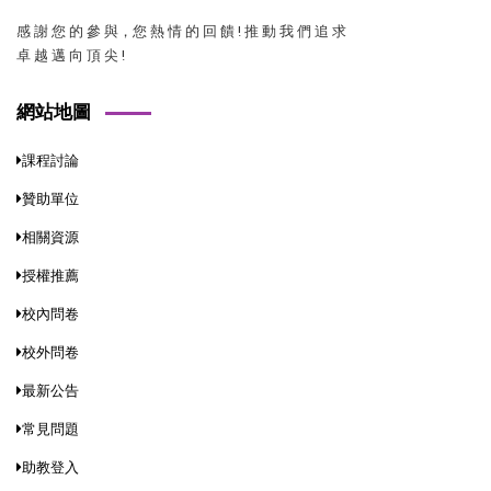
感 謝 您 的 參 與，您 熱 情 的 回 饋 ! 推 動 我 們 追 求
卓 越 邁 向 頂 尖 !
網站地圖
課程討論
贊助單位
相關資源
授權推薦
校內問卷
校外問卷
最新公告
常見問題
助教登入