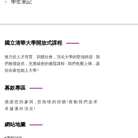
學生筆記
國立清華大學開放式課程
致力於人才培育、回饋社會，頂尖大學的堅強師資 - 我
們無償提供，充實縝密的優質課程 - 我們免費上傳，讓
你在家也能上大學 !
募款專區
感 謝 您 的 參 與，您 熱 情 的 回 饋 ! 推 動 我 們 追 求
卓 越 邁 向 頂 尖 !
網站地圖