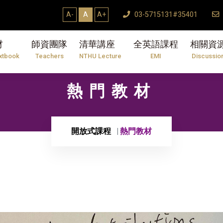
A-
A
A+
03-5715131#35401
材
師資團隊
清華講座
全英語課程
相關資
xtbook
Teachers
NTHU Lecture
EMI
Discussio
熱門教材
開放式課程
熱門教材