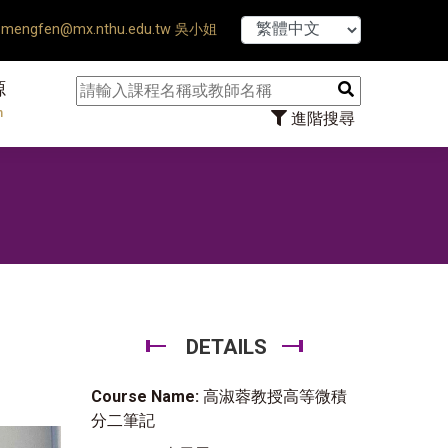
【7/31】114學年
mengfen@mx.nthu.edu.tw 吳小姐
源
n
進階搜尋
DETAILS
Course Name:
高淑蓉教授高等微積
分二筆記