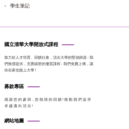
學生筆記
國立清華大學開放式課程
致力於人才培育、回饋社會，頂尖大學的堅強師資 - 我
們無償提供，充實縝密的優質課程 - 我們免費上傳，讓
你在家也能上大學 !
募款專區
感 謝 您 的 參 與，您 熱 情 的 回 饋 ! 推 動 我 們 追 求
卓 越 邁 向 頂 尖 !
網站地圖