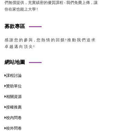
們無償提供，充實縝密的優質課程 - 我們免費上傳，讓
你在家也能上大學 !
募款專區
感 謝 您 的 參 與，您 熱 情 的 回 饋 ! 推 動 我 們 追 求
卓 越 邁 向 頂 尖 !
網站地圖
課程討論
贊助單位
相關資源
授權推薦
校內問卷
校外問卷