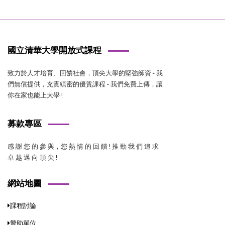
國立清華大學開放式課程
致力於人才培育、回饋社會，頂尖大學的堅強師資 - 我
們無償提供，充實縝密的優質課程 - 我們免費上傳，讓
你在家也能上大學 !
募款專區
感 謝 您 的 參 與，您 熱 情 的 回 饋 ! 推 動 我 們 追 求
卓 越 邁 向 頂 尖 !
網站地圖
課程討論
贊助單位