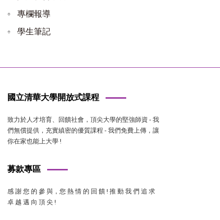
專欄報導
學生筆記
國立清華大學開放式課程
致力於人才培育、回饋社會，頂尖大學的堅強師資 - 我
們無償提供，充實縝密的優質課程 - 我們免費上傳，讓
你在家也能上大學 !
募款專區
感 謝 您 的 參 與，您 熱 情 的 回 饋 ! 推 動 我 們 追 求
卓 越 邁 向 頂 尖 !