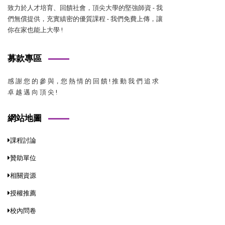
致力於人才培育、回饋社會，頂尖大學的堅強師資 - 我
們無償提供，充實縝密的優質課程 - 我們免費上傳，讓
你在家也能上大學 !
募款專區
感 謝 您 的 參 與，您 熱 情 的 回 饋 ! 推 動 我 們 追 求
卓 越 邁 向 頂 尖 !
網站地圖
課程討論
贊助單位
相關資源
授權推薦
校內問卷