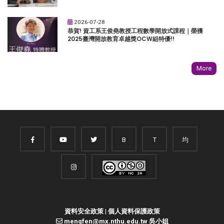
2026-07-28
恭賀! 資工系王俊堯教授工程數學開放式課程｜榮獲
2025臺灣開放教育卓越獎OCW組特優!!
More
B
T
均
資料安全政策
|
個人資料保護政策
mengfen@mx.nthu.edu.tw 吳小姐