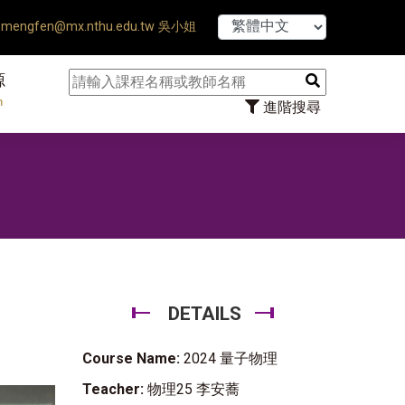
【7/31】114學
mengfen@mx.nthu.edu.tw 吳小姐
源
n
進階搜尋
DETAILS
Course Name:
2024 量子物理
Teacher:
物理25 李安蕎