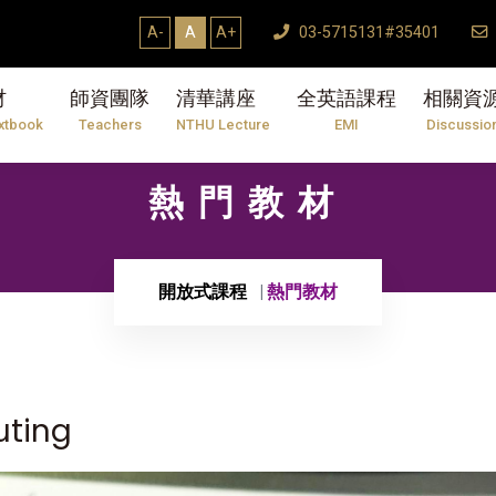
A-
A
A+
03-5715131#35401
材
師資團隊
清華講座
全英語課程
相關資
xtbook
Teachers
NTHU Lecture
EMI
Discussio
熱門教材
開放式課程
熱門教材
uting