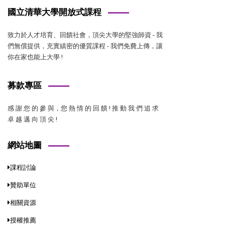
國立清華大學開放式課程
致力於人才培育、回饋社會，頂尖大學的堅強師資 - 我
們無償提供，充實縝密的優質課程 - 我們免費上傳，讓
你在家也能上大學 !
募款專區
感 謝 您 的 參 與，您 熱 情 的 回 饋 ! 推 動 我 們 追 求
卓 越 邁 向 頂 尖 !
網站地圖
課程討論
贊助單位
相關資源
授權推薦