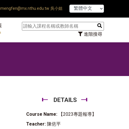
【7/31】11
mengfen@mx.nthu.edu.tw 吳小姐
源
n
進階搜尋
DETAILS
Course Name:
【2023專題報導】
Teacher:
陳俋平