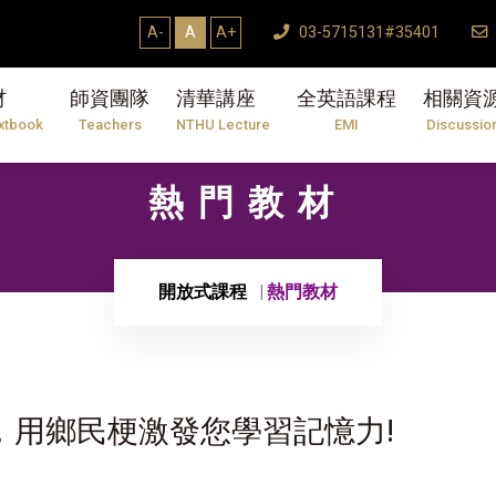
A-
A
A+
03-5715131#35401
材
師資團隊
清華講座
全英語課程
相關資
xtbook
Teachers
NTHU Lecture
EMI
Discussio
熱門教材
開放式課程
熱門教材
，用鄉民梗激發您學習記憶力!