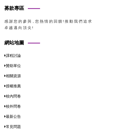
募款專區
感 謝 您 的 參 與，您 熱 情 的 回 饋 ! 推 動 我 們 追 求
卓 越 邁 向 頂 尖 !
網站地圖
課程討論
贊助單位
相關資源
授權推薦
校內問卷
校外問卷
最新公告
常見問題