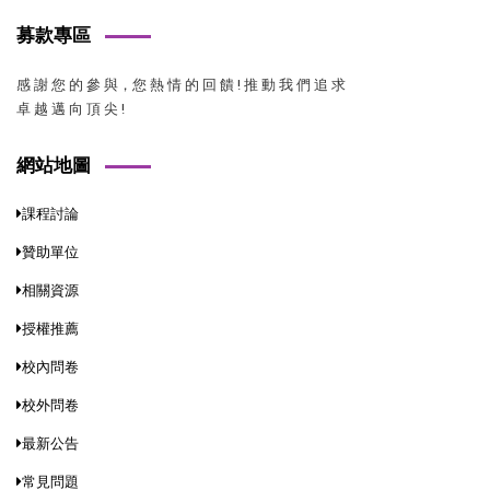
募款專區
感 謝 您 的 參 與，您 熱 情 的 回 饋 ! 推 動 我 們 追 求
卓 越 邁 向 頂 尖 !
網站地圖
課程討論
贊助單位
相關資源
授權推薦
校內問卷
校外問卷
最新公告
常見問題