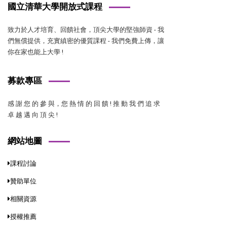
國立清華大學開放式課程
致力於人才培育、回饋社會，頂尖大學的堅強師資 - 我
們無償提供，充實縝密的優質課程 - 我們免費上傳，讓
你在家也能上大學 !
募款專區
感 謝 您 的 參 與，您 熱 情 的 回 饋 ! 推 動 我 們 追 求
卓 越 邁 向 頂 尖 !
網站地圖
課程討論
贊助單位
相關資源
授權推薦