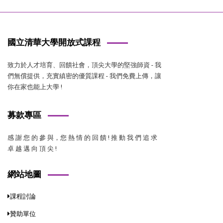
國立清華大學開放式課程
致力於人才培育、回饋社會，頂尖大學的堅強師資 - 我
們無償提供，充實縝密的優質課程 - 我們免費上傳，讓
你在家也能上大學 !
募款專區
感 謝 您 的 參 與，您 熱 情 的 回 饋 ! 推 動 我 們 追 求
卓 越 邁 向 頂 尖 !
網站地圖
課程討論
贊助單位