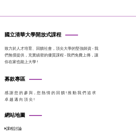
國立清華大學開放式課程
致力於人才培育、回饋社會，頂尖大學的堅強師資 - 我
們無償提供，充實縝密的優質課程 - 我們免費上傳，讓
你在家也能上大學 !
募款專區
感 謝 您 的 參 與，您 熱 情 的 回 饋 ! 推 動 我 們 追 求
卓 越 邁 向 頂 尖 !
網站地圖
課程討論