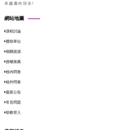
卓 越 邁 向 頂 尖 !
網站地圖
課程討論
贊助單位
相關資源
授權推薦
校內問卷
校外問卷
最新公告
常見問題
助教登入