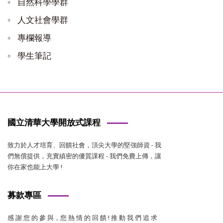
自然科學學群
人文社會學群
專欄報導
學生筆記
國立清華大學開放式課程
致力於人才培育、回饋社會，頂尖大學的堅強師資 - 我
們無償提供，充實縝密的優質課程 - 我們免費上傳，讓
你在家也能上大學 !
募款專區
感 謝 您 的 參 與，您 熱 情 的 回 饋 ! 推 動 我 們 追 求