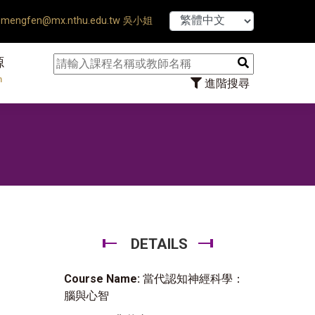
【7/31】11
mengfen@mx.nthu.edu.tw 吳小姐
源
n
進階搜尋
DETAILS
Course Name:
當代認知神經科學：
腦與心智