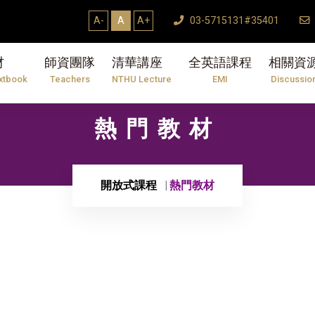
A-
A
A+
03-5715131#35401
材
師資團隊
清華講座
全英語課程
相關資
xtbook
Teachers
NTHU Lecture
EMI
Discussio
熱門教材
開放式課程
熱門教材