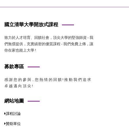
國立清華大學開放式課程
致力於人才培育、回饋社會，頂尖大學的堅強師資 - 我
們無償提供，充實縝密的優質課程 - 我們免費上傳，讓
你在家也能上大學 !
募款專區
感 謝 您 的 參 與，您 熱 情 的 回 饋 ! 推 動 我 們 追 求
卓 越 邁 向 頂 尖 !
網站地圖
課程討論
贊助單位