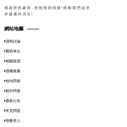
感 謝 您 的 參 與，您 熱 情 的 回 饋 ! 推 動 我 們 追 求
卓 越 邁 向 頂 尖 !
網站地圖
課程討論
贊助單位
相關資源
授權推薦
校內問卷
校外問卷
最新公告
常見問題
助教登入