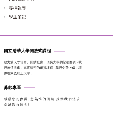
專欄報導
學生筆記
國立清華大學開放式課程
致力於人才培育、回饋社會，頂尖大學的堅強師資 - 我
們無償提供，充實縝密的優質課程 - 我們免費上傳，讓
你在家也能上大學 !
募款專區
感 謝 您 的 參 與，您 熱 情 的 回 饋 ! 推 動 我 們 追 求
卓 越 邁 向 頂 尖 !